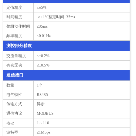
定值精度
≤±5%
时间精度
＜±1%整定时间+35ms
整组动作时间
≤35ms
频率精度
≤0.01Hz
测控部分精度
交流量精度
≤±0.2%
有功无功
≤±0.5%
通信接口
数量
1个
电气特性
RS485
传输方式
异步
通信协议
MODBUS
地址
1～110
波特率
≤1Mbps