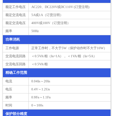
额定工作电压
AC220、DC220V或DC110V (订货注明)
额定交流电流
5A或1A（订货注明）
额定交流电压
400V或100V（订货注明）
频率
50Hz
功率消耗
工作电源
正常工作时，不大于5W（保护动作时不大于10W）
交流电流回路
＜0.5VA/相（In=1A）， ＜1VA/相（In=5A）
交流电压回路
＜0.5VA/相
精确工作范围
电流
0.04In～20In
电压
0.4V～1.2Un
频率
0.9Fn～1.1Fn
时间
0～100s
保护部分精度