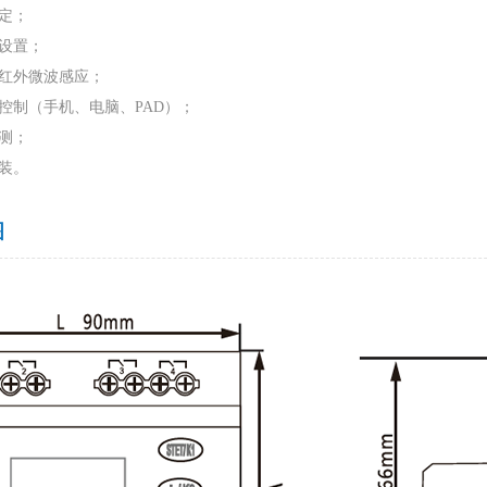
定；
设置；
红外微波感应；
控制（手机、电脑、PAD）；
测；
装。
图