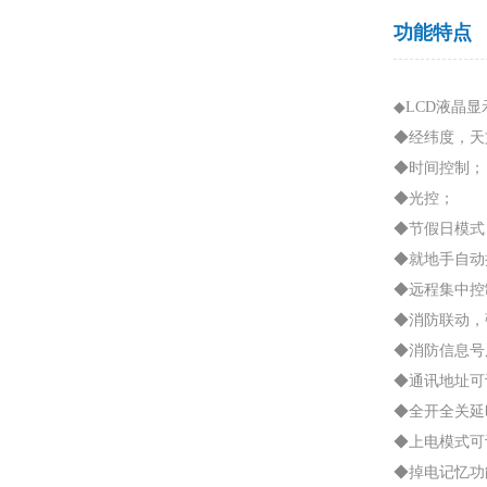
功能特点
◆LCD液晶显
◆经纬度，天
◆时间控制；
◆光控；
◆节假日模式
◆就地手自动
◆远程集中控
◆消防联动，
◆消防信息号
◆通讯地址可
◆全开全关延
◆上电模式可
◆掉电记忆功